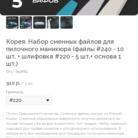
Корея. Набор сменных файлов для
пилочного маникюра (файлы #240 - 10
шт. + шлифовка #220 - 5 шт.+ основа 1
шт.)
SKU:
652862
910
р.
/
1 pc
Гритность
Пилки Повышенного качества. Сменные файлы импорт из Южной
Кореи. Сменные абразивные поверхности отлично держаться на
основе (которая уже входит в комплект). Хит продаж. Набор идеально
подходит для профессионалов и для домашнего использования. В
наборе есть все необходимое для процедуры пилочного маникюра.