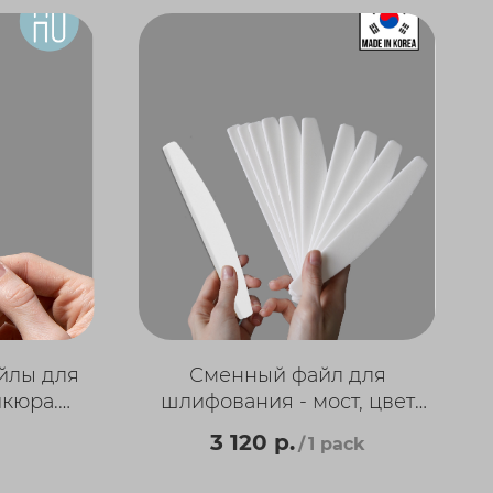
йлы для
Сменный файл для
кюра.
шлифования - мост, цвет
0 шт/уп)
белый, 150 мм. (40 шт/уп)
3 120
р.
/
1 pack
Корея