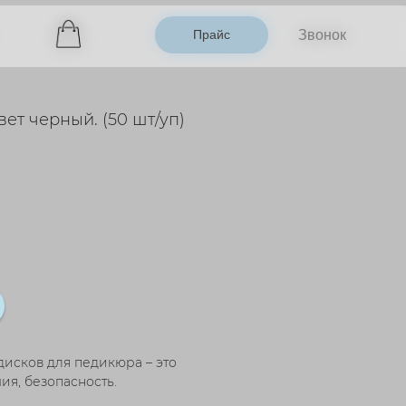
Прайс
Прайс
Звонок
Звонок
т черный. (50 шт/уп)
исков для педикюра – это
ия, безопасность.