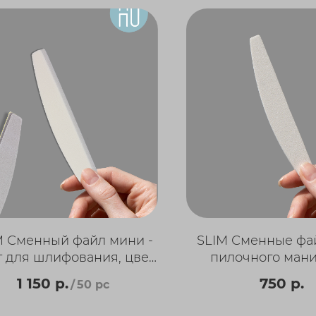
M Сменный файл мини -
SLIM Сменные фа
т для шлифования, цвет
пилочного мани
лый, 130 мм. (50 шт/уп)
130х20мм. Мост (5
1 150
р.
750
р.
/
50 pc
Россия