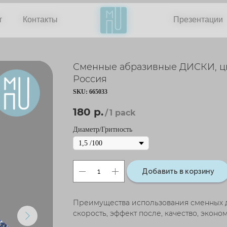
т
т
Контакты
Контакты
Презентации
Презентации
Сменные абразивные ДИСКИ, цве
Россия
SKU:
665033
180
р.
/
1 pack
Диаметр/Гритность
Добавить в корзину
Преимущества использования сменных д
скорость, эффект после, качество, эконом