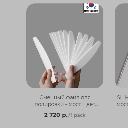
Сменный файл для
SLI
полировки - мост, цвет
мос
белый, 180 мм. (40 шт/уп)
бе
2 720
р.
/
1 pack
Корея