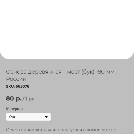
Основа деревянная - мост (бук) 180 мм.
Россия
SKU:
665076
80
р.
/
1 pc
Материал
Основа маникюрная используется в комплекте со