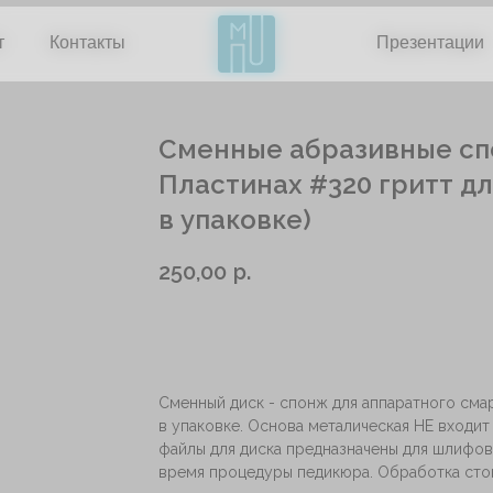
т
т
Контакты
Контакты
Презентации
Презентации
Сменные абразивные сп
Пластинах #320 гритт д
в упаковке)
250,00
р.
Добавить в корзину
Сменный диск - спонж для аппаратного смар
в упаковке. Основа металическая НЕ входит
файлы для диска предназначены для шлифов
время процедуры педикюра. Обработка стоп